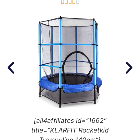





[all4affiliates id=”1662″
title=”KLARFIT Rocketkid
Trampoline 140cm”]